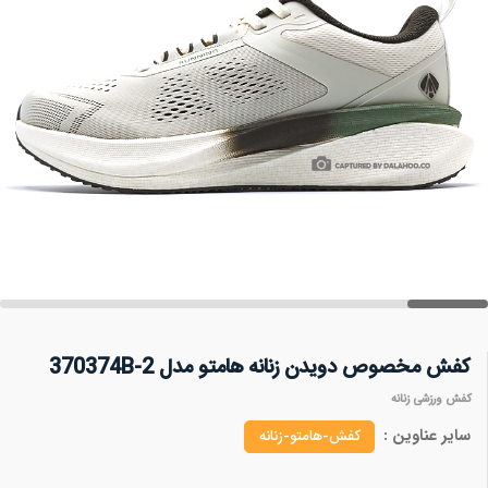
کفش مخصوص دویدن زنانه هامتو مدل 370374B-2
کفش ورزشی زنانه
سایر عناوین :
کفش-هامتو-زنانه