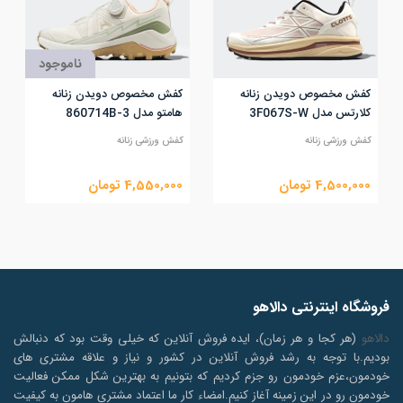
ناموجود
کفش مخصوص دویدن زنانه
کفش مخصوص دویدن زنانه
کلارتس مدل 3F067S-W
هامتو مدل 860714B-3
کفش ورزشی زنانه
کفش ورزشی زنانه
4,500,000
تومان
4,550,000
تومان
فروشگاه اینترنتی دالاهو
دالاهو
(هر کجا و هر زمان)، ایده فروش آنلاین که خیلی وقت بود که دنبالش
بودیم.با توجه به رشد فروش آنلاین در کشور و نیاز و علاقه مشتری های
خودمون،عزم خودمون رو جزم کردیم که بتونیم به بهترین شکل ممکن فعالیت
خودمون رو در این زمینه آغاز کنیم.امضاء کار ما اعتماد مشتری هامون به کیفیت