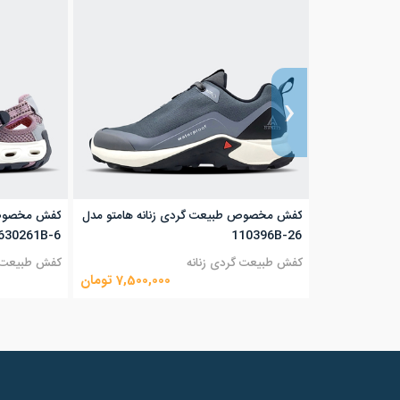
‹
کفش مخصوص طبیعت گردی زنانه هامتو مدل
کفش مخصوص آ
630261B-6
110396B-26
کفش طبیعت گردی زنانه
کفش طبیعت گ
7,500,000
تومان