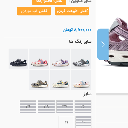
سایر عناوین :
کفش-هامتو-زنانه
کفش-طبیعت-گردی
کفش-آب-نوردی
8,500,000 تومان
سایر رنگ ها
سایز
39
38
37
36
41
40