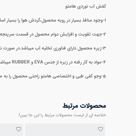
کفش آب نوردی هامتو
1-وجود منافذ بسیار در رویه محصول،گردش هوا را بسیار آسان کرده است.
2-جهت تقویت و افزایش دوام محصول در قسمت سرپنجه و پشت کفش از RUBBER نرم استفاده شده است.
3-زیره محصول دارای فناوری تخلیه آب میباشد.در صورت نفوذ آب به کفش،آب از طریق زیره خارج میشود.
4-مواد به کار رفته در زیره از جنس EVA و RUBBER میباشد که سبکی و استقامت بالا را به ارمغان آورده است.
5-وجو کفی طبی و اختصاصی هامتو راحتی محصول را به صورت چشمگیر افزایش داده است.
محصولات مرتبط
خلاصه ای از لیست محصولات مرتبط را این جا ببین!